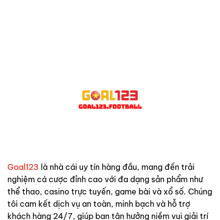
Gà
Nơi
2025
Tre
Theo
–
Dõi
Trải
Trận
Nghiệm
Chiến
Nhiều
Mãn
Trận
Nhãn
Đấu
Kịch
Tính
Tại
Goal123
Goal123
là nhà cái uy tín hàng đầu, mang đến trải
nghiệm cá cược đỉnh cao với đa dạng sản phẩm như
thể thao, casino trực tuyến, game bài và xổ số. Chúng
tôi cam kết dịch vụ an toàn, minh bạch và hỗ trợ
khách hàng 24/7, giúp bạn tận hưởng niềm vui giải trí