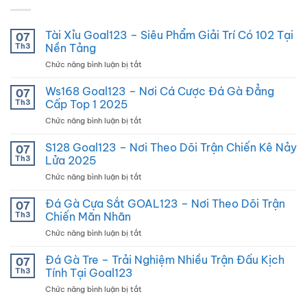
Tài Xỉu Goal123 – Siêu Phẩm Giải Trí Có 102 Tại
07
Th3
Nền Tảng
Chức năng bình luận bị tắt
ở
Tài
Xỉu
Ws168 Goal123 – Nơi Cá Cược Đá Gà Đẳng
07
Goal123
Th3
Cấp Top 1 2025
–
Chức năng bình luận bị tắt
ở
Siêu
Ws168
Phẩm
Goal123
S128 Goal123 – Nơi Theo Dõi Trận Chiến Kê Nảy
Giải
07
–
Trí
Th3
Lửa 2025
Nơi
Có
Chức năng bình luận bị tắt
ở
Cá
102
S128
Cược
Tại
Goal123
Đá Gà Cựa Sắt GOAL123 – Nơi Theo Dõi Trận
Đá
07
Nền
–
Gà
Th3
Chiến Mãn Nhãn
Tảng
Nơi
Đẳng
Chức năng bình luận bị tắt
ở
Theo
Cấp
Đá
Dõi
Top
Gà
Đá Gà Tre – Trải Nghiệm Nhiều Trận Đấu Kịch
Trận
07
1
Cựa
Chiến
Th3
Tính Tại Goal123
2025
Sắt
Kê
Chức năng bình luận bị tắt
ở
GOAL123
Nảy
Đá
–
Lửa