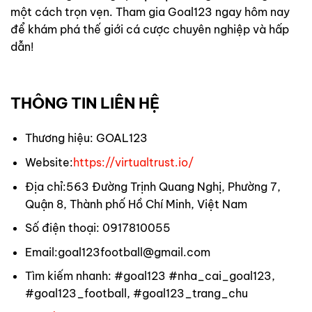
một cách trọn vẹn. Tham gia Goal123 ngay hôm nay
để khám phá thế giới cá cược chuyên nghiệp và hấp
dẫn!
THÔNG TIN LIÊN HỆ
Thương hiệu: GOAL123
Website:
https://virtualtrust.io/
Địa chỉ:
563 Đường Trịnh Quang Nghị, Phường 7,
Quận 8, Thành phố Hồ Chí Minh, Việt Nam
Số điện thoại:
0917810055
Email:
goal123football@gmail.com
Tìm kiếm nhanh: #goal123 #nha_cai_goal123,
#goal123_football, #goal123_trang_chu