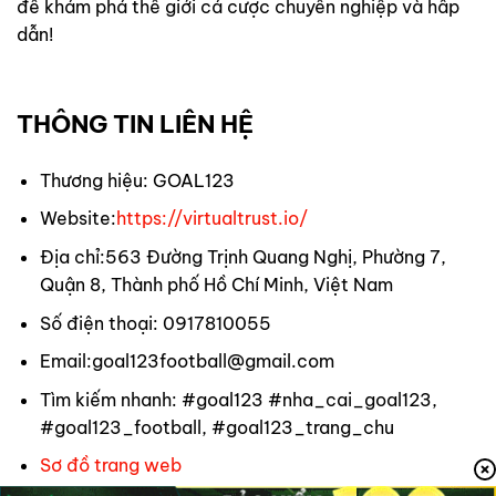
để khám phá thế giới cá cược chuyên nghiệp và hấp
dẫn!
THÔNG TIN LIÊN HỆ
Thương hiệu: GOAL123
Website:
https://virtualtrust.io/
Địa chỉ:
563 Đường Trịnh Quang Nghị, Phường 7,
Quận 8, Thành phố Hồ Chí Minh, Việt Nam
Số điện thoại:
0917810055
Email:
goal123football@gmail.com
Tìm kiếm nhanh: #goal123 #nha_cai_goal123,
#goal123_football, #goal123_trang_chu
Sơ đồ trang web