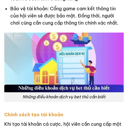
Bảo vệ tài khoản: Cổng game cam kết thông tin
của hội viên sẽ được bảo mật. Đồng thời, người
chơi cũng cần cung cấp thông tin chính xác nhất.
Những điều khoản dịch vụ bet thủ cần biết
Chính sách tạo tài khoản
Khi tạo tài khoản cá cược, hội viên cần cung cấp một