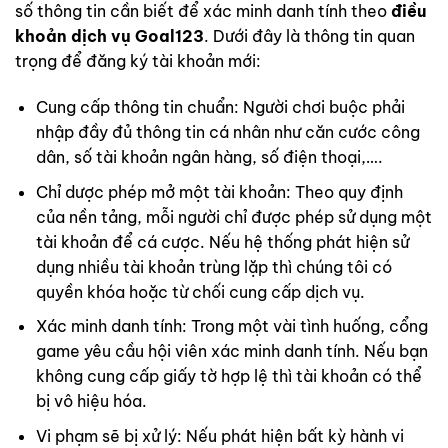
số thông tin cần biết để xác minh danh tính theo
điều
khoản dịch vụ Goal123
. Dưới đây là thông tin quan
trọng để đăng ký tài khoản mới:
Cung cấp thông tin chuẩn: Người chơi buộc phải
nhập đầy đủ thông tin cá nhân như căn cước công
dân, số tài khoản ngân hàng, số điện thoại,….
Chỉ dược phép mở một tài khoản: Theo quy định
của nền tảng, mỗi người chỉ được phép sử dụng một
tài khoản để cá cược. Nếu hệ thống phát hiện sử
dụng nhiều tài khoản trùng lặp thì chúng tôi có
quyền khóa hoặc từ chối cung cấp dịch vụ.
Xác minh danh tính: Trong một vài tình huống, cổng
game yêu cầu hội viên xác minh danh tính. Nếu bạn
không cung cấp giấy tờ hợp lệ thì tài khoản có thể
bị vô hiệu hóa.
Vi phạm sẽ bị xử lý: Nếu phát hiện bất kỳ hành vi