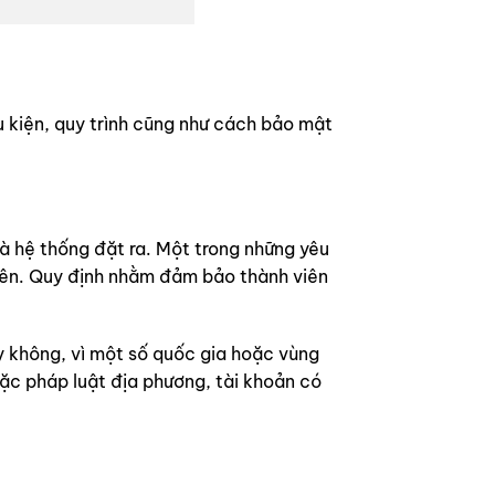
u kiện, quy trình cũng như cách bảo mật
 hệ thống đặt ra. Một trong những yêu
ở lên. Quy định nhằm đảm bảo thành viên
y không, vì một số quốc gia hoặc vùng
oặc pháp luật địa phương, tài khoản có