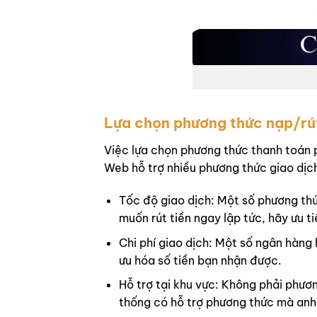
Lựa chọn phương thức nạp/rút
Việc lựa chọn phương thức thanh toán 
Web hỗ trợ nhiều phương thức giao dịc
Tốc độ giao dịch: Một số phương thứ
muốn rút tiền ngay lập tức, hãy ưu t
Chi phí giao dịch: Một số ngân hàng h
ưu hóa số tiền bạn nhận được.
Hỗ trợ tại khu vực: Không phải phươ
thống có hỗ trợ phương thức mà an