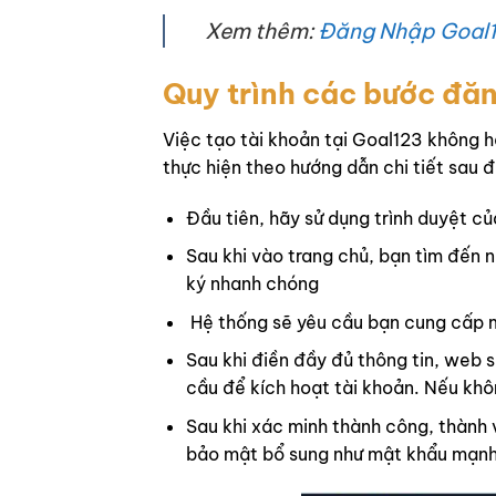
Xem thêm:
Đăng Nhập Goal
Quy trình các bước đăn
Việc tạo tài khoản tại Goal123 không h
thực hiện theo hướng dẫn chi tiết sau đ
Đầu tiên, hãy sử dụng trình duyệt c
Sau khi vào trang chủ, bạn tìm đến
ký nhanh chóng
Hệ thống sẽ yêu cầu bạn cung cấp mộ
Sau khi điền đầy đủ thông tin, web 
cầu để kích hoạt tài khoản. Nếu khô
Sau khi xác minh thành công, thành 
bảo mật bổ sung như mật khẩu mạnh 