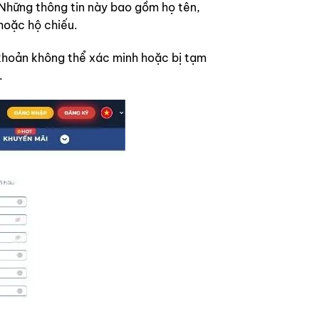
 Những thông tin này bao gồm họ tên,
 hoặc hộ chiếu.
i khoản không thể xác minh hoặc bị tạm
.