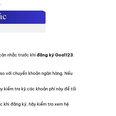
cân nhắc trước khi
đăng ký Goal123
.
n so với chuyển khoản ngân hàng. Nếu
ãy kiểm tra kỹ các khoản phí này để tối
c khi đăng ký, hãy kiểm tra xem hệ