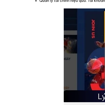
Quản lý tài chính hiệu quả: Tài khoả