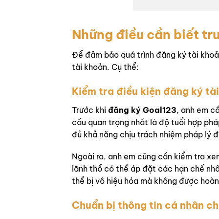
Những điều cần biết tr
Để đảm bảo quá trình đăng ký tài khoản
tài khoản. Cụ thể:
Kiểm tra điều kiện đăng ký tà
Trước khi
đăng ký Goal123
, anh em c
cầu quan trọng nhất là độ tuổi hợp phá
đủ khả năng chịu trách nhiệm pháp lý 
Ngoài ra, anh em cũng cần kiểm tra xe
lãnh thổ có thể áp đặt các hạn chế nhấ
thể bị vô hiệu hóa mà không được hoàn 
Chuẩn bị thông tin cá nhân ch