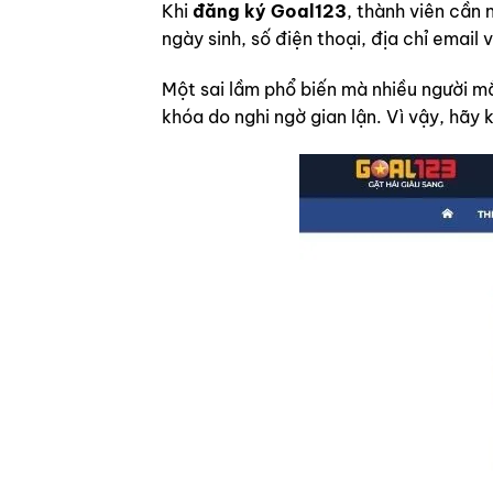
Khi
đăng ký Goal123
, thành viên cần
ngày sinh, số điện thoại, địa chỉ email
Một sai lầm phổ biến mà nhiều người mắ
khóa do nghi ngờ gian lận. Vì vậy, hãy k