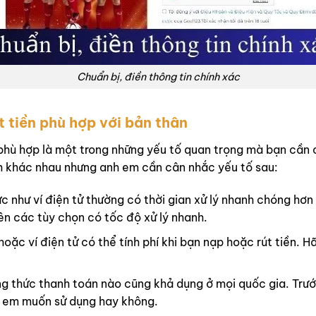
Chuẩn bị, điền thông tin chính xác
 tiền phù hợp với bản thân
phù hợp là một trong những yếu tố quan trọng mà bạn cần 
h khác nhau nhưng anh em cần cân nhắc yếu tố sau:
c như ví điện tử thường có thời gian xử lý nhanh chóng hơ
iên các tùy chọn có tốc độ xử lý nhanh.
oặc ví điện tử có thể tính phí khi bạn nạp hoặc rút tiền. H
ng thức thanh toán nào cũng khả dụng ở mọi quốc gia. Trướ
h em muốn sử dụng hay không.