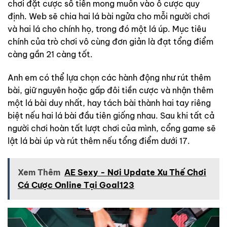
chơi đặt cược số tiền mong muốn vào ô cược quy
định. Web sẽ chia hai lá bài ngửa cho mỗi người chơi
và hai lá cho chính họ, trong đó một lá úp. Mục tiêu
chính của trò chơi vô cùng đơn giản là đạt tổng điểm
càng gần 21 càng tốt.
Anh em có thể lựa chọn các hành động như rút thêm
bài, giữ nguyên hoặc gấp đôi tiền cược và nhận thêm
một lá bài duy nhất, hay tách bài thành hai tay riêng
biệt nếu hai lá bài đầu tiên giống nhau. Sau khi tất cả
người chơi hoàn tất lượt chơi của mình, cổng game sẽ
lật lá bài úp và rút thêm nếu tổng điểm dưới 17.
Xem Thêm
AE Sexy - Nơi Update Xu Thế Chơi
Cá Cược Online Tại Goal123