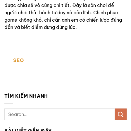
được chia sẻ vô cùng chi tiết. Đây là sân chơi để
người chơi thử thách tư duy và bản lĩnh. Chinh phục
game không khó, chỉ cần anh em có chiến lược đúng
đắn và biết điểm dừng đúng lúc.
SEO
TÌM KIẾM NHANH
BÀI VIẾT GẦN ĐÂY