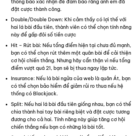
thông báo xác nhận để đảm bảo rằng anh em đã
đặt cược thành công.
Double/Double Down: Khi cảm thấy có lợi thế với
hai lá bài đầu tiên, thành viên có thể chọn tính năng
này để gấp đôi số tiền cược
Hit – Rút bài: Nếu tổng điểm hiện tại chưa đủ mạnh,
bạn có thể chọn rút thêm một quân bài để cải thiện
cơ hội chiến thắng. Nhưng hãy cẩn thận vì nếu tổng
điểm vượt quá 21, bạn sẽ bị thua ngay lập tức.
Insurance: Nếu lá bài ngửa của web là quân Át, bạn
có thể chọn bảo hiểm để giảm rủi ro thua nếu hệ
thống có Blackjack.
Split: Nếu hai lá bài đầu tiên giống nhau, bạn có thể
chia thành hai tay bài riêng biệt và đặt cược tương
đương cho cả hai. Tính năng này giúp tăng cơ hội
chiến thắng nếu bạn có những lá bài tốt.